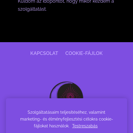
Küldöm az időpontot, hogy mikor kezdem a
szolgáltatást.
KAPCSOLAT
COOKIE-FÁJLOK
Szolgáltatásaim teljesítéséhez, valamint
marketing- és élményfejlesztési célokra cookie-
fájlokat használok.
Testreszabás